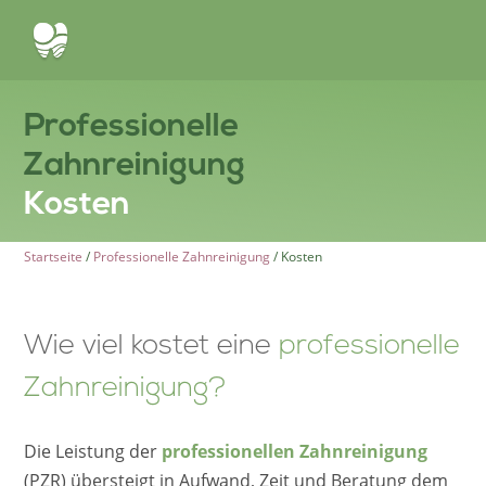
Professionelle
Zahnreinigung
Kosten
Start­sei­te
/
Profes­sio­nel­le Zahnrei­ni­gung
/
Kosten
Wie viel kostet eine
professionelle
Zahnreinigung?
Die Leistung der
profes­sio­nel­len Zahnrei­ni­gung
(PZR) übersteigt in Aufwand, Zeit und Beratung dem