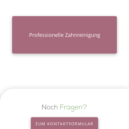
Profes­sio­nel­le Zahnreinigung
Noch
Fragen?
ZUM KONTAKT­FOR­MU­LAR