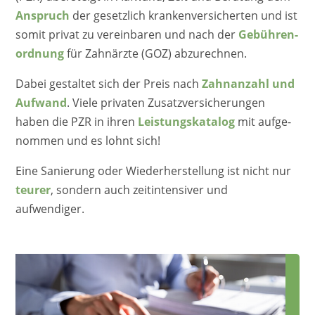
Anspruch
der gesetz­lich kranken­ver­si­cher­ten und ist
somit privat zu verein­ba­ren und nach der
Gebüh­ren­
ord­nung
für Zahnärz­te (GOZ) abzurechnen.
Dabei gestal­tet sich der Preis nach
Zahnan­zahl und
Aufwand
. Viele priva­ten Zusatz­ver­si­che­run­gen
haben die PZR in ihren
Leistungs­ka­ta­log
mit aufge­
nom­men und es lohnt sich!
Eine Sanie­rung oder Wieder­her­stel­lung ist nicht nur
teurer
, sondern auch zeitin­ten­si­ver und
aufwendiger.