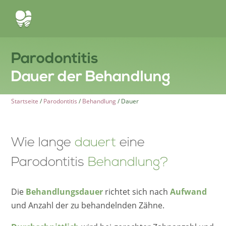
Parodontitis
Dauer der Behandlung
Start­sei­te
/
Parodon­ti­tis
/
Behand­lung
/
Dauer
Wie lange
dauert
eine
Parodontitis
Behandlung?
Die
Behand­lungs­dau­er
richtet sich nach
Aufwand
und Anzahl der zu behan­deln­den Zähne.