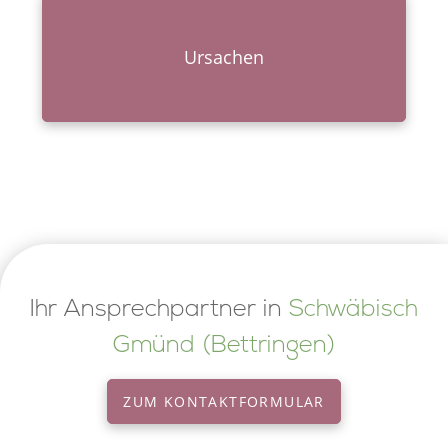
Ursachen
Ihr Ansprechpartner in
Schwäbisch
Gmünd (Bettringen)
ZUM KONTAKT­FOR­MU­LAR