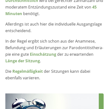
Durch­schnitt­lich
wird bei gerech­ter Zahnan­zahl und
modera­tem Entzün­dungs­zu­stand eine Zeit von
45
Minuten
benötigt.
Aller­dings ist auch hier die indivi­du­el­le Ausgangs­la­ge
entscheidend.
In der Regel ergibt sich schon aus der Anamne­se,
Befun­dung und Erläu­te­run­gen zur Parodon­ti­ti­s­the­ra­
pie eine gute
Einschät­zung
der zu erwar­ten­den
Länge der Sitzung
.
Die
Regel­mä­ßig­keit
der Sitzun­gen kann dabei
ebenfalls variieren.